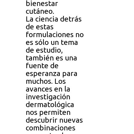
bienestar
cutáneo.
La ciencia detrás
de estas
formulaciones no
es sólo un tema
de estudio,
también es una
fuente de
esperanza para
muchos. Los
avances en la
investigación
dermatológica
nos permiten
descubrir nuevas
combinaciones