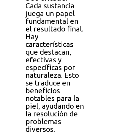
Cada sustancia
juega un papel
fundamental en
el resultado final.
Hay
características
que destacan,
efectivas y
específicas por
naturaleza. Esto
se traduce en
beneficios
notables para la
piel, ayudando en
la resolución de
problemas
diversos.