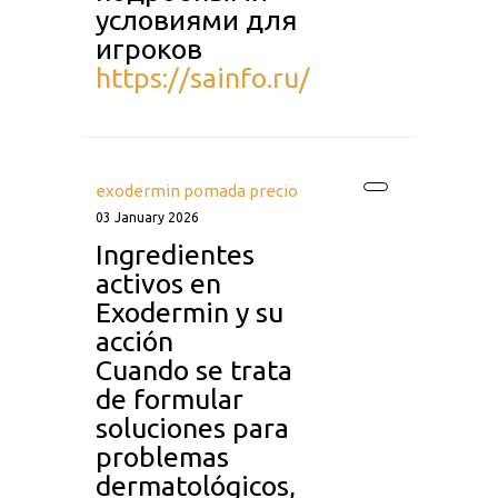
условиями для
игроков
https://sainfo.ru/
exodermin pomada precio
03 January 2026
Ingredientes
activos en
Exodermin y su
acción
Cuando se trata
de formular
soluciones para
problemas
dermatológicos,