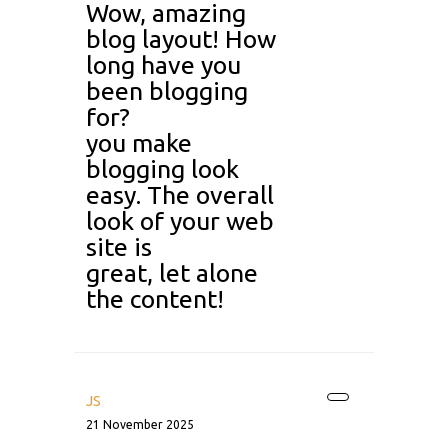
Wow, amazing
blog layout! How
long have you
been blogging
for?
you make
blogging look
easy. The overall
look of your web
site is
great, let alone
the content!
JS
21 November 2025