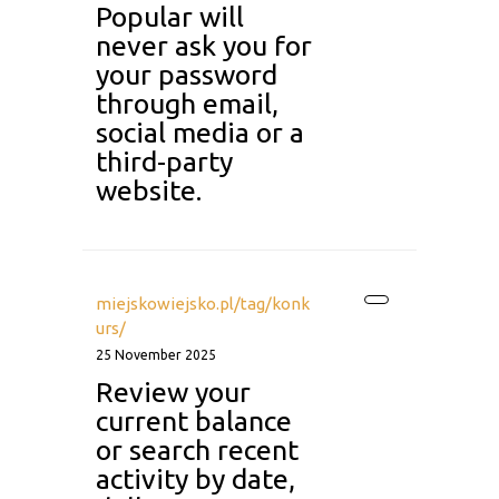
Popular will
never ask you for
your password
through email,
social media or a
third-party
website.
miejskowiejsko.pl/tag/konk
urs/
25 November 2025
Review your
current balance
or search recent
activity by date,