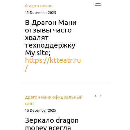
dragon casino
13 December 2025
В Драгон Мани
отзывы часто
хвалят
техподдержку
My site;
https://ktteatr.ru
/
драгон мани официальный
сайт
15 December 2025
Зеркало dragon
money всегда