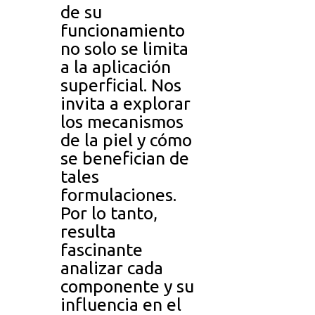
de su
funcionamiento
no solo se limita
a la aplicación
superficial. Nos
invita a explorar
los mecanismos
de la piel y cómo
se benefician de
tales
formulaciones.
Por lo tanto,
resulta
fascinante
analizar cada
componente y su
influencia en el